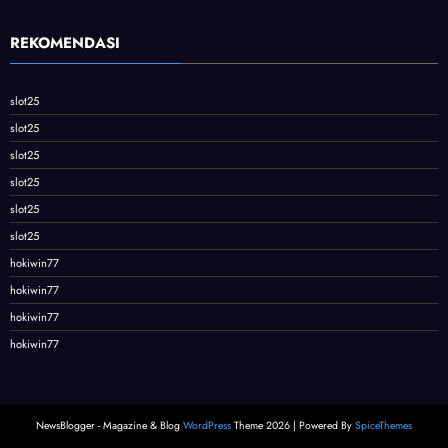
REKOMENDASI
slot25
slot25
slot25
slot25
slot25
slot25
hokiwin77
hokiwin77
hokiwin77
hokiwin77
NewsBlogger - Magazine & Blog
WordPress
Theme 2026 | Powered By
SpiceThemes