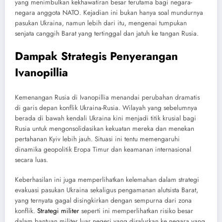
yang menimbulkan kekhawatiran besar terutama bagi negara-
negara anggota NATO. Kejadian ini bukan hanya soal mundurnya
pasukan Ukraina, namun lebih dari itu, mengenai tumpukan
senjata canggih Barat yang tertinggal dan jatuh ke tangan Rusia.
Dampak Strategis Penyerangan
Ivanopillia
Kemenangan Rusia di Ivanopillia menandai perubahan dramatis
di garis depan konflik Ukraina-Rusia. Wilayah yang sebelumnya
berada di bawah kendali Ukraina kini menjadi titik krusial bagi
Rusia untuk mengonsolidasikan kekuatan mereka dan menekan
pertahanan Kyiv lebih jauh. Situasi ini tentu memengaruhi
dinamika geopolitik Eropa Timur dan keamanan internasional
secara luas.
Keberhasilan ini juga memperlihatkan kelemahan dalam strategi
evakuasi pasukan Ukraina sekaligus pengamanan alutsista Barat,
yang ternyata gagal disingkirkan dengan sempurna dari zona
konflik.
Strategi militer
seperti ini memperlihatkan risiko besar
dalam bantuan militer luar negeri yang disalurkan ke negara yang