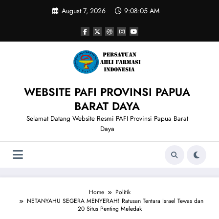
Skip
August 7, 2026
9:08:05 AM
to
content
WEBSITE PAFI PROVINSI PAPUA
BARAT DAYA
Selamat Datang Website Resmi PAFI Provinsi Papua Barat
Daya
Home
Politik
NETANYAHU SEGERA MENYERAH! Ratusan Tentara Israel Tewas dan
20 Situs Penting Meledak