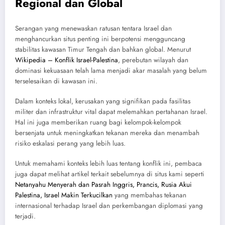
Regional dan Global
Serangan yang menewaskan ratusan tentara Israel dan
menghancurkan situs penting ini berpotensi mengguncang
stabilitas kawasan Timur Tengah dan bahkan global. Menurut
Wikipedia – Konflik Israel-Palestina
, perebutan wilayah dan
dominasi kekuasaan telah lama menjadi akar masalah yang belum
terselesaikan di kawasan ini.
Dalam konteks lokal, kerusakan yang signifikan pada fasilitas
militer dan infrastruktur vital dapat melemahkan pertahanan Israel.
Hal ini juga memberikan ruang bagi kelompok-kelompok
bersenjata untuk meningkatkan tekanan mereka dan menambah
risiko eskalasi perang yang lebih luas.
Untuk memahami konteks lebih luas tentang konflik ini, pembaca
juga dapat melihat artikel terkait sebelumnya di situs kami seperti
Netanyahu Menyerah dan Pasrah Inggris, Prancis, Rusia Akui
Palestina, Israel Makin Terkucilkan
yang membahas tekanan
internasional terhadap Israel dan perkembangan diplomasi yang
terjadi.