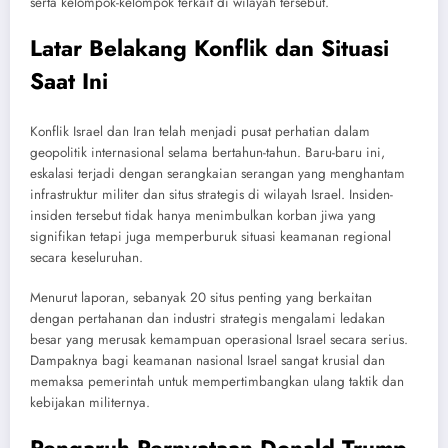
serta kelompok-kelompok terkait di wilayah tersebut.
Latar Belakang Konflik dan Situasi
Saat Ini
Konflik Israel dan Iran telah menjadi pusat perhatian dalam
geopolitik internasional selama bertahun-tahun. Baru-baru ini,
eskalasi terjadi dengan serangkaian serangan yang menghantam
infrastruktur militer dan situs strategis di wilayah Israel. Insiden-
insiden tersebut tidak hanya menimbulkan korban jiwa yang
signifikan tetapi juga memperburuk situasi keamanan regional
secara keseluruhan.
Menurut laporan, sebanyak 20 situs penting yang berkaitan
dengan pertahanan dan industri strategis mengalami ledakan
besar yang merusak kemampuan operasional Israel secara serius.
Dampaknya bagi keamanan nasional Israel sangat krusial dan
memaksa pemerintah untuk mempertimbangkan ulang taktik dan
kebijakan militernya.