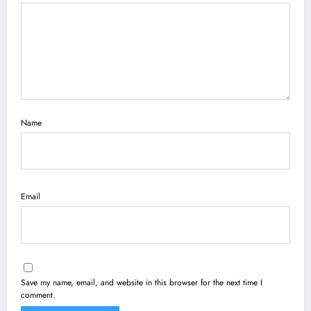
Name
Email
Save my name, email, and website in this browser for the next time I
comment.