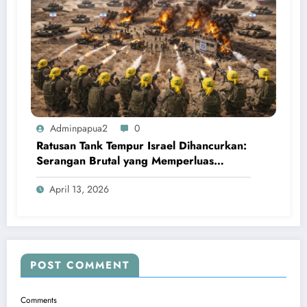
Adminpapua2
0
Ratusan Tank Tempur Israel Dihancurkan:
Serangan Brutal yang Memperluas
Medan Perang
April 13, 2026
POST COMMENT
Comments