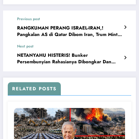
Previous post
RANGKUMAN PERANG ISRAEL-IRAN,!
Pangkalan AS di Qatar Dibom Iran, Trum Minta
Genjatan Senjata
Next post
NETANYAHU HISTERIS! Bunker
Persembunyian Rahasianya Dibongkar Dan
Dihancurkan Rudal Iran
RELATED POSTS