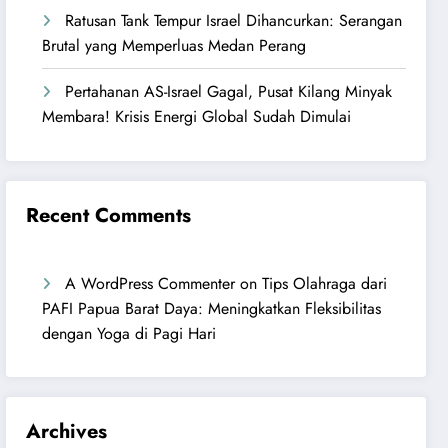
Ratusan Tank Tempur Israel Dihancurkan: Serangan
Brutal yang Memperluas Medan Perang
Pertahanan AS-Israel Gagal, Pusat Kilang Minyak
Membara! Krisis Energi Global Sudah Dimulai
Recent Comments
A WordPress Commenter
on
Tips Olahraga dari
PAFI Papua Barat Daya: Meningkatkan Fleksibilitas
dengan Yoga di Pagi Hari
Archives