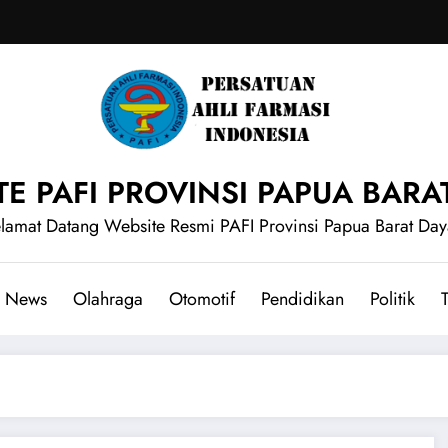
E PAFI PROVINSI PAPUA BARA
lamat Datang Website Resmi PAFI Provinsi Papua Barat Day
News
Olahraga
Otomotif
Pendidikan
Politik
T