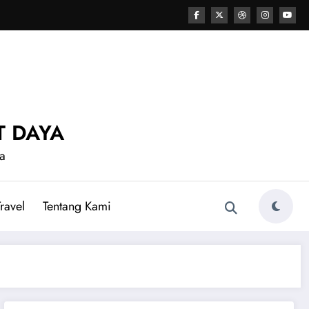
T DAYA
a
ravel
Tentang Kami