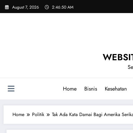
Skip
August 7, 2026
2:46:52 AM
to
content
WEBSIT
Se
Home
Bisnis
Kesehatan
Home
Politik
Tak Ada Kata Damai Bagi Amerika Serika