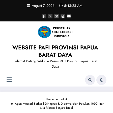
Skip
August 7, 2026
5:43:28 AM
to
content
WEBSITE PAFI PROVINSI PAPUA
BARAT DAYA
Selamat Datang Website Resmi PAFI Provinsi Papua Barat
Daya
Home
Politik
Agen Mossad Berhasil Diringkus & Dipermalukan Pasukan IRGC! Iran
Sita Ribuan Senjata Israel