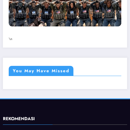
\n
You May Have Missed
REKOMENDASI